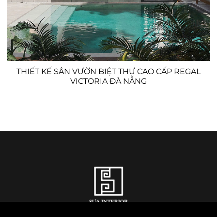
THIẾT KẾ SÂN VƯỜN BIỆT THỰ CAO CẤP REGAL
VICTORIA ĐÀ NẴNG