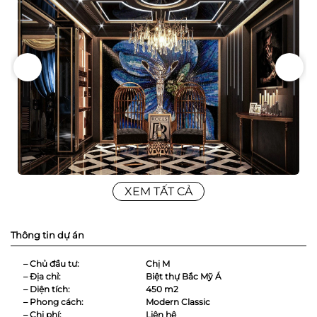
XEM TẤT CẢ
Thông tin dự án
– Chủ đầu tư:
Chị M
– Địa chỉ:
Biệt thự Bắc Mỹ Á
– Diện tích:
450 m2
– Phong cách:
Modern Classic
– Chi phí:
Liên hệ