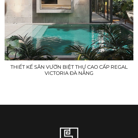
THIẾT KẾ SÂN VƯỜN BIỆT THỰ CAO CẤP REGAL
VICTORIA ĐÀ NẴNG