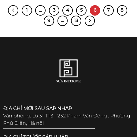
1
…
3
4
5
6
7
8
9
…
13
ĐỊA CHỈ MỚI SAU SÁP NHẬP
Văn phòng: Lô 31 TT3 - 232 Phạm Văn Đồng , Phường
Phú Diễn, Hà nội