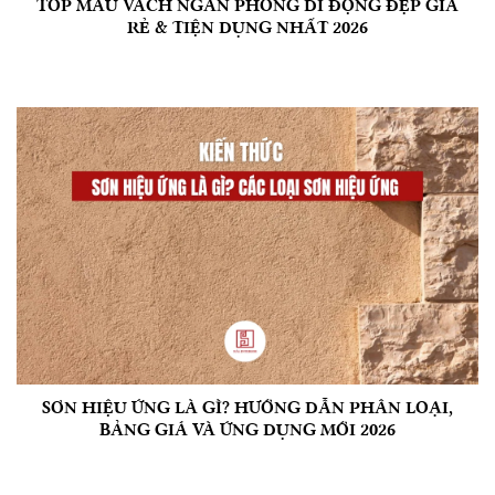
TOP MẪU VÁCH NGĂN PHÒNG DI ĐỘNG ĐẸP GIÁ
RẺ & TIỆN DỤNG NHẤT 2026
SƠN HIỆU ỨNG LÀ GÌ? HƯỚNG DẪN PHÂN LOẠI,
BẢNG GIÁ VÀ ỨNG DỤNG MỚI 2026