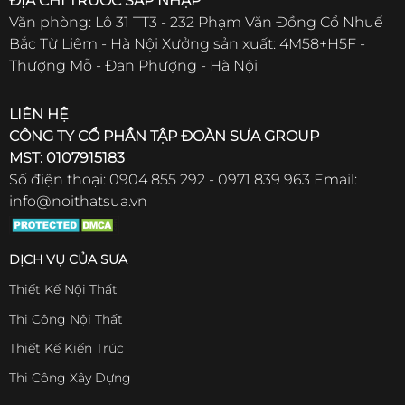
ĐỊA CHỈ TRƯỚC SÁP NHẬP
Văn phòng: Lô 31 TT3 - 232 Phạm Văn Đồng Cổ Nhuế
Bắc Từ Liêm - Hà Nội Xưởng sản xuất: 4M58+H5F -
Thượng Mỗ - Đan Phượng - Hà Nội
LIÊN HỆ
CÔNG TY CỔ PHẦN TẬP ĐOÀN SƯA GROUP
MST: 0107915183
Số điện thoại: 0904 855 292 - 0971 839 963 Email:
info@noithatsua.vn
DỊCH VỤ CỦA SƯA
Thiết Kế Nội Thất
Thi Công Nội Thất
Thiết Kế Kiến Trúc
Thi Công Xây Dựng