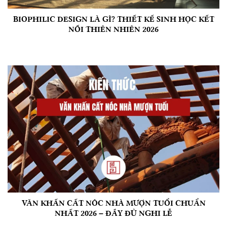
BIOPHILIC DESIGN LÀ GÌ? THIẾT KẾ SINH HỌC KẾT
NỐI THIÊN NHIÊN 2026
VĂN KHẤN CẤT NÓC NHÀ MƯỢN TUỔI CHUẨN
NHẤT 2026 – ĐẦY ĐỦ NGHI LỄ