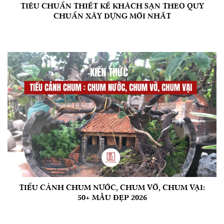
TIÊU CHUẨN THIẾT KẾ KHÁCH SẠN THEO QUY
CHUẨN XÂY DỰNG MỚI NHẤT
TIỂU CẢNH CHUM NƯỚC, CHUM VỠ, CHUM VẠI:
50+ MẪU ĐẸP 2026