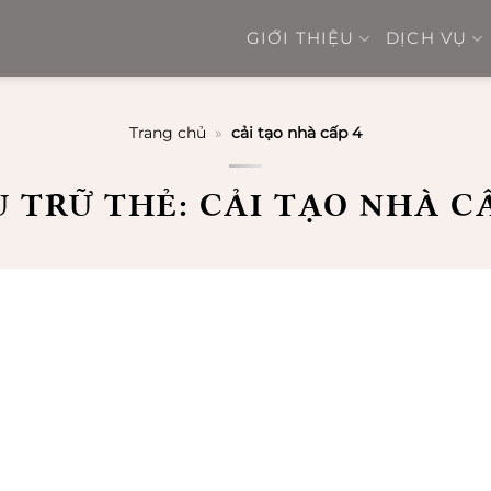
GIỚI THIỆU
DỊCH VỤ
Trang chủ
»
cải tạo nhà cấp 4
U TRỮ THẺ:
CẢI TẠO NHÀ CẤ