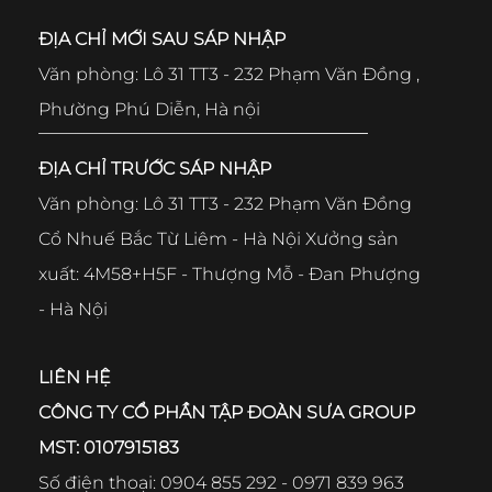
ĐỊA CHỈ MỚI SAU SÁP NHẬP
Văn phòng: Lô 31 TT3 - 232 Phạm Văn Đồng ,
Phường Phú Diễn, Hà nội
ĐỊA CHỈ TRƯỚC SÁP NHẬP
Văn phòng: Lô 31 TT3 - 232 Phạm Văn Đồng
Cổ Nhuế Bắc Từ Liêm - Hà Nội Xưởng sản
xuất: 4M58+H5F - Thượng Mỗ - Đan Phượng
- Hà Nội
LIÊN HỆ
CÔNG TY CỔ PHẦN TẬP ĐOÀN SƯA GROUP
MST: 0107915183
Số điện thoại: 0904 855 292 - 0971 839 963