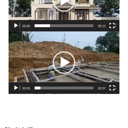
00:00
00:12
Trình
chơi
Video
00:00
00:37