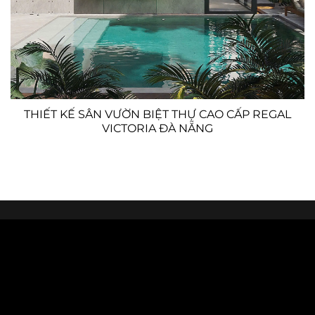
THIẾT KẾ SÂN VƯỜN BIỆT THỰ CAO CẤP REGAL
VICTORIA ĐÀ NẴNG