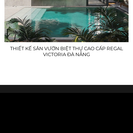
THIẾT KẾ SÂN VƯỜN BIỆT THỰ CAO CẤP REGAL
VICTORIA ĐÀ NẴNG