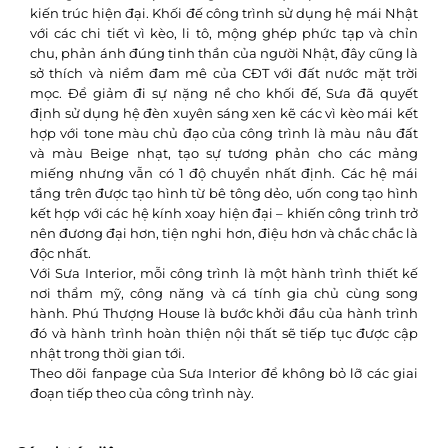
kiến trúc hiện đại. Khối đế công trình sử dụng hệ mái Nhật
với các chi tiết vì kèo, li tô, mộng ghép phức tạp và chỉn
chu, phản ánh đúng tinh thần của người Nhật, đây cũng là
sở thích và niềm đam mê của CĐT với đất nước mặt trời
mọc. Để giảm đi sự nặng nề cho khối đế, Sưa đã quyết
định sử dụng hệ đèn xuyên sáng xen kẽ các vì kèo mái kết
hợp với tone màu chủ đạo của công trình là màu nâu đất
và màu Beige nhạt, tạo sự tương phản cho các mảng
miếng nhưng vẫn có 1 độ chuyển nhất định. Các hệ mái
tầng trên được tạo hình từ bê tông dẻo, uốn cong tạo hình
kết hợp với các hệ kính xoay hiện đại – khiến công trình trở
nên đương đại hơn, tiện nghi hơn, điệu hơn và chắc chắc là
độc nhất.
Với Sưa Interior, mỗi công trình là một hành trình thiết kế
nơi thẩm mỹ, công năng và cá tính gia chủ cùng song
hành. Phú Thượng House là bước khởi đầu của hành trình
đó và hành trình hoàn thiện nội thất sẽ tiếp tục được cập
nhật trong thời gian tới.
Theo dõi fanpage của Sưa Interior để không bỏ lỡ các giai
đoạn tiếp theo của công trình này.