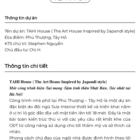
Thông tin dự án
Tên dự án: TAHI House ( The Art House Inspired by Japandi style)
Địa điểm: Phú Thượng, Tây Hồ
KTS chủ trì: Stephen Nguyễn
Chủ đầu tư: Chị H
Thông tin chi tiết
𝐓𝐀𝐇𝐈 𝐇𝐨𝐮𝐬𝐞 ( 𝐓𝐡𝐞 𝐀𝐫𝐭 𝐇𝐨𝐮𝐬𝐞 𝐈𝐧𝐬𝐩𝐢𝐫𝐞𝐝 𝐛𝐲 𝐉𝐚𝐩𝐚𝐧𝐝𝐢 𝐬𝐭𝐲𝐥𝐞)
𝑴𝒐̣̂𝒕 𝒄𝒐̂𝒏𝒈 𝒕𝒓𝒊̀𝒏𝒉 𝒉𝒊𝒆̣̂𝒏 đ𝒂̣𝒊 𝒎𝒂𝒏𝒈 đ𝒂̣̂𝒎 𝒕𝒊𝒏𝒉 𝒕𝒉𝒂̂̀𝒏 𝑵𝒉𝒂̣̂𝒕 𝑩𝒂̉𝒏, đ𝒐̣̂𝒄 𝒏𝒉𝒂̂́𝒕 𝒕𝒂̣𝒊
𝑯𝒂̀ 𝑵𝒐̣̂𝒊!
Công trình nhà phố tại Phú Thượng – Tây Hồ là một dự án
đặc biệt do đội ngũ Sưa Interior thiết kế và triển khai nằm
ở vị trí lô góc đắc địa với mặt tiền lên tới 18 mét. Đây là một
bài toán kiến trúc thú vị với các yêu cầu rất khắt khe của
CĐT từ công năng sử dụng cho tới thẩm mỹ và sở thích cá
nhân.
Phong cách chủ đạo của ngôi nhà được định hình theo lối