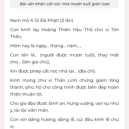
Bài văn khấn cất nóc nhà mượn tuổi giản lược
Nam mô A Di Đà Phật! (3 lần)
Con kính lạy Hoàng Thiên Hậu Thổ chư vị Tôn
Thần,
Hôm nay là ngày… tháng… năm…,
Con tên là… (người được mượn tuổi), thay mặt
cho… (tên gia chủ),
Xin được phép cất nóc nhà tại… (địa chỉ).
Kính mong chư vị Thần Linh chứng giám lòng
thành, phù hộ cho công trình được bền đẹp hoàn
thiện thuận lợi,
Cho gia đạo được bình an, hưng vượng, vạn sự như
ý, tài lộc viên mãn.
Con xin dâng hương, dâng lễ, cúi đầu kính lễ chư
vị.