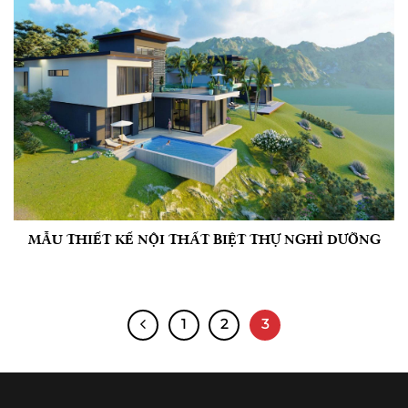
MẪU THIẾT KẾ NỘI THẤT BIỆT THỰ NGHỈ DƯỠNG
1
2
3