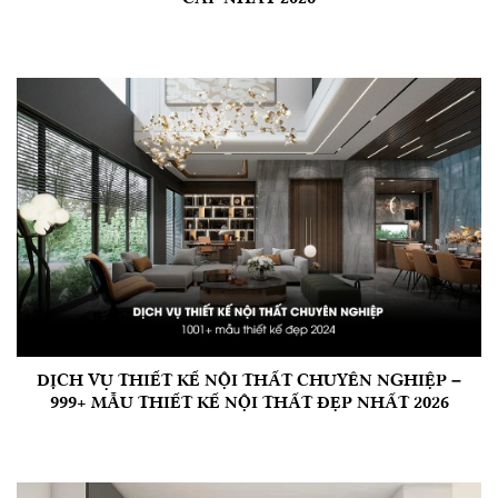
DỊCH VỤ THIẾT KẾ NỘI THẤT CHUYÊN NGHIỆP –
999+ MẪU THIẾT KẾ NỘI THẤT ĐẸP NHẤT 2026