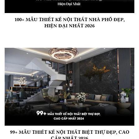
100+ MẪU THIẾT KẾ NỘI THẤT NHÀ PHỐ ĐẸP,
HIỆN ĐẠI NHẤT 2026
99+ MẪU THIẾT KẾ NỘI THẤT BIỆT THỰ ĐẸP, CAO
CẤP NHẤT 2026