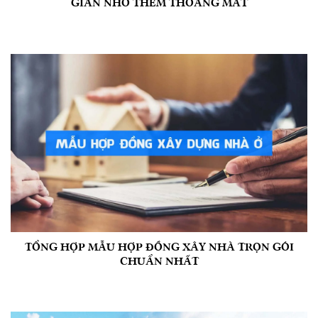
GIAN NHỎ THÊM THOÁNG MÁT
TỔNG HỢP MẪU HỢP ĐỒNG XÂY NHÀ TRỌN GÓI
CHUẨN NHẤT