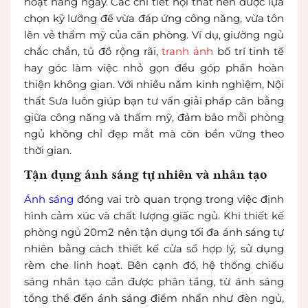
hoạt hàng ngày. Các chi tiết nội thất nên được lựa
chọn kỹ lưỡng để vừa đáp ứng công năng, vừa tôn
lên vẻ thẩm mỹ của căn phòng. Ví dụ, giường ngủ
chắc chắn, tủ đồ rộng rãi,
tranh ảnh
bố trí tinh tế
hay góc làm việc nhỏ gọn đều góp phần hoàn
thiện không gian. Với nhiều năm kinh nghiệm, Nội
thất Sưa luôn giúp bạn tư vấn giải pháp cân bằng
giữa công năng và thẩm mỹ, đảm bảo mỗi phòng
ngủ không chỉ đẹp mắt mà còn bền vững theo
thời gian.
Tận dụng ánh sáng tự nhiên và nhân tạo
Ánh sáng
đóng vai trò quan trọng trong việc định
hình cảm xúc và chất lượng giấc ngủ. Khi thiết kế
phòng ngủ 20m2 nên tận dụng tối đa ánh sáng tự
nhiên bằng cách thiết kế cửa sổ hợp lý, sử dụng
rèm che linh hoạt. Bên cạnh đó, hệ thống chiếu
sáng nhân tạo cần được phân tầng, từ ánh sáng
tổng thể đến ánh sáng điểm nhấn như đèn ngủ,