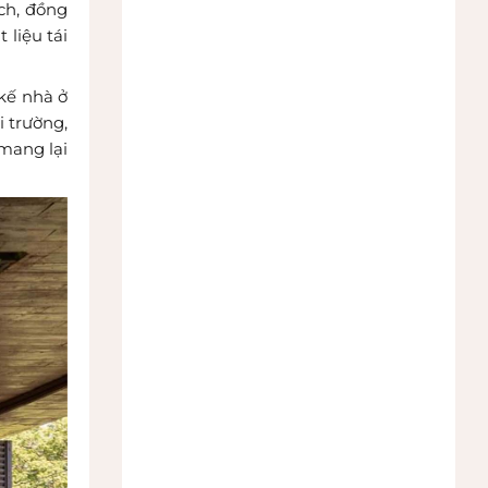
ch, đồng
 liệu tái
 kế nhà ở
i trường,
mang lại