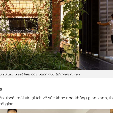
 sử dụng vật liệu có nguồn gốc từ thiên nhiên.
o
n, thoải mái và lợi ích về sức khỏe nhờ không gian xanh, t
ối giản.