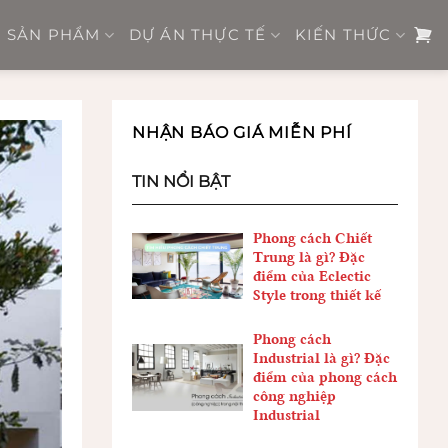
SẢN PHẨM
DỰ ÁN THỰC TẾ
KIẾN THỨC
NHẬN BÁO GIÁ MIỄN PHÍ
TIN NỔI BẬT
Phong cách Chiết
Trung là gì? Đặc
điểm của Eclectic
Style trong thiết kế
Phong cách
Industrial là gì? Đặc
điểm của phong cách
công nghiệp
Industrial