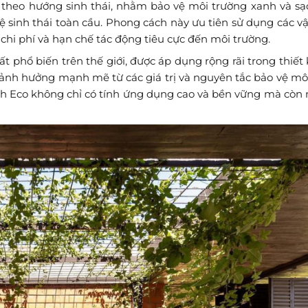
rí theo hướng sinh thái, nhằm bảo vệ môi trường xanh và sạ
 sinh thái toàn cầu. Phong cách này ưu tiên sử dụng các vật
 chi phí và hạn chế tác động tiêu cực đến môi trường.
 phổ biến trên thế giới, được áp dụng rộng rãi trong thiết
u ảnh hưởng mạnh mẽ từ các giá trị và nguyên tắc bảo vệ mô
ách Eco không chỉ có tính ứng dụng cao và bền vững mà còn 