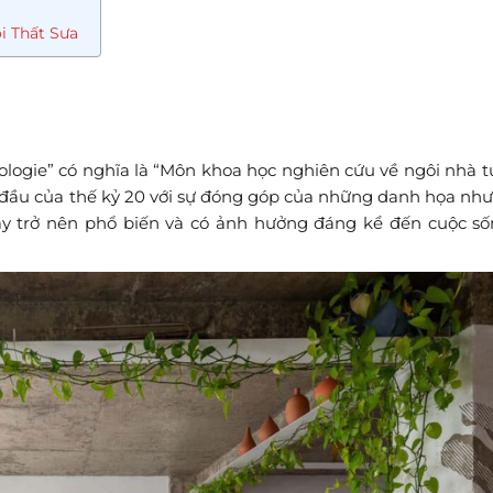
ội Thất Sưa
logie” có nghĩa là “Môn khoa học nghiên cứu về ngôi nhà tự
đầu của thế kỷ 20 với sự đóng góp của những danh họa như 
ày trở nên phổ biến và có ảnh hưởng đáng kể đến cuộc s