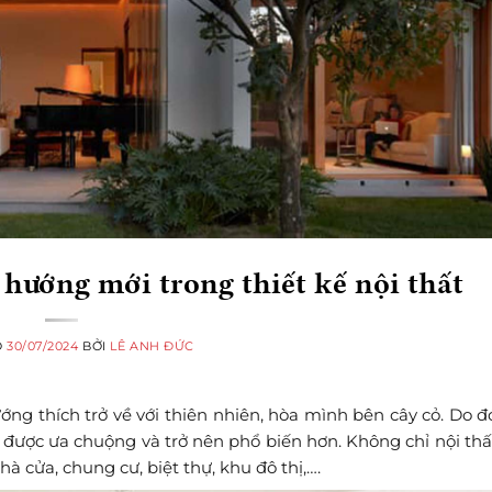
 hướng mới trong thiết kế nội thất
O
30/07/2024
BỞI
LÊ ANH ĐỨC
ớng thích trở về với thiên nhiên, hòa mình bên cây cỏ. Do 
g được ưa chuộng và trở nên phổ biến hơn. Không chỉ nội th
à cửa, chung cư, biệt thự, khu đô thị,….