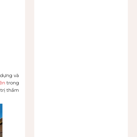
 dựng và
iên
trong
 trị thẩm