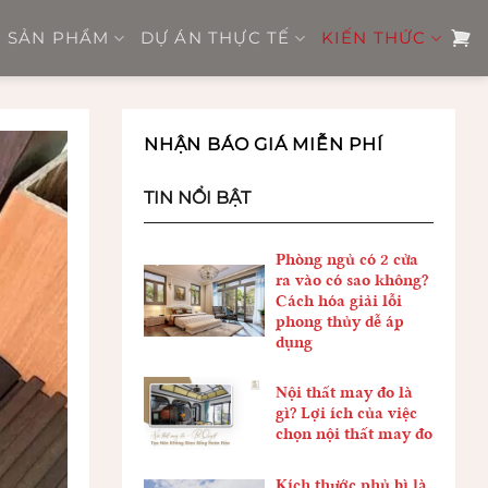
SẢN PHẨM
DỰ ÁN THỰC TẾ
KIẾN THỨC
NHẬN BÁO GIÁ MIỄN PHÍ
TIN NỔI BẬT
Phòng ngủ có 2 cửa
ra vào có sao không?
Cách hóa giải lỗi
phong thủy dễ áp
dụng
Nội thất may đo là
gì? Lợi ích của việc
chọn nội thất may đo
Kích thước phủ bì là