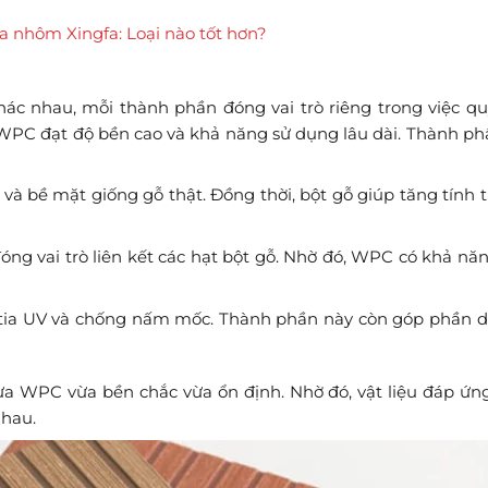
 nhôm Xingfa: Loại nào tốt hơn?
c nhau, mỗi thành phần đóng vai trò riêng trong việc qu
p WPC đạt độ bền cao và khả năng sử dụng lâu dài. Thành ph
và bề mặt giống gỗ thật. Đồng thời, bột gỗ giúp tăng tính
ng vai trò liên kết các hạt bột gỗ. Nhờ đó, WPC có khả nă
 tia UV và chống nấm mốc. Thành phần này còn góp phần du
ựa WPC vừa bền chắc vừa ổn định. Nhờ đó, vật liệu đáp ứng
nhau.