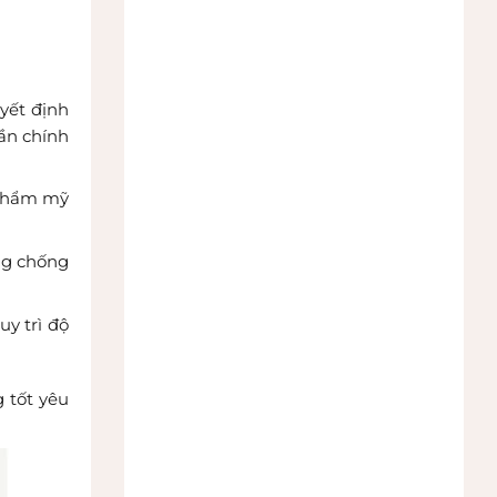
yết định
ần chính
 thẩm mỹ
ng chống
y trì độ
 tốt yêu