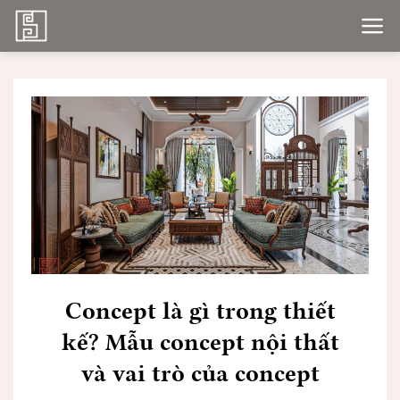
Bỏ
qua
nội
dung
Concept là gì trong thiết
kế? Mẫu concept nội thất
và vai trò của concept